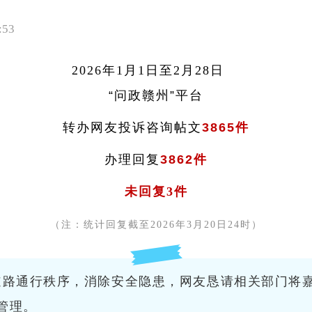
:53
2026年1月1日至2月28日
“问政赣州”平台
转办网友投诉咨询帖文
3865件
办理回复
3862件
未回复3件
（注：统计回复截至2026年3月20日24时）
范道路通行秩序，消除安全隐患，网友恳请相关部门将
管理。