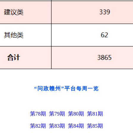
“问政赣州
”
平台
每周一览
第78期
第79期
第80期
第81期
第82期
第83期
第84期
第85期