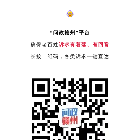
“问政赣州”平台
确保老百姓
诉求有着落、有回音
长按二维码，各类诉求一键直达